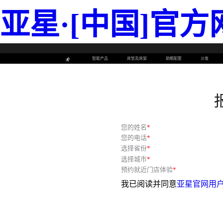
亚星·[中国]官方
智能产品
床垫及床架
助眠配套
沙发
您的姓名
您的电话
选择省份
选择城市
预约就近门店体验
我已阅读并同意
亚星官网用